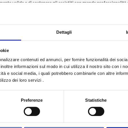
mente valida e di sostenere gli assistiti con grande professionalità 
nori
Dettagli
si riguardanti i diritti dei minori e nei casi di stalking. È possibile
ookie
nalizzare contenuti ed annunci, per fornire funzionalità dei socia
noltre informazioni sul modo in cui utilizza il nostro sito con i n
intervento del tribunale;
icità e social media, i quali potrebbero combinarle con altre inform
lizzo dei loro servizi .
ti all’ufficiale di stato civile;
Preferenze
Statistiche