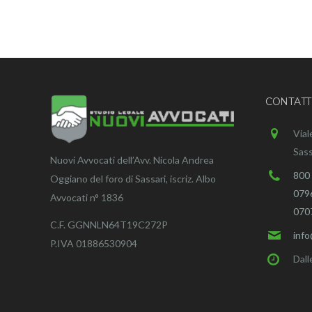
CONTATT
Vial
Sass
Nuovi Avvocati dell’Avv. Nicola Andrea
800
Oggiano del foro di Sassari, iscriz. Albo
079
Avvocati n° 1836
070
C.F. GGNNLN64T19C272P
inf
P.IVA 01886530904
Dall