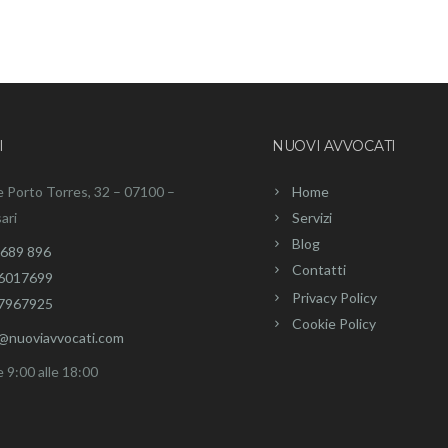
I
NUOVI AVVOCATI
e Porto Torres, 32 – 07100 –
Home
ari
Servizi
Blog
 689 896
Contatti
6017699
Privacy Policy
7967925
Cookie Policy
o@nuoviavvocati.com
e 9:00 alle 18:00