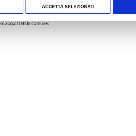
ACCETTA SELEZIONATI
eni acquistati in comune;
a