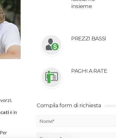
insieme
PREZZI BASSI
PAGHI A RATE
ivorzi.
Compila form di richiesta
cati
è in
 Per