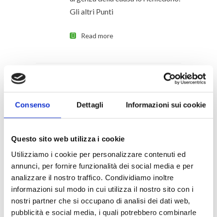
Gli altri Punti
Read more
Prezzi CERTI
30
Consenso
Dettagli
Informazioni sui cookie
qualunque tempo duri
Nov
la causa
Questo sito web utilizza i cookie
Prezzi CERTI qualunque tempo
Utilizziamo i cookie per personalizzare contenuti ed
duri la causa Come da contratto
annunci, per fornire funzionalità dei social media e per
scritto, escluse eventuali spese
analizzare il nostro traffico.
Condividiamo inoltre
legali da pagare in caso di
informazioni sul modo in cui utilizza il nostro sito con i
sconfitta su ordine del Giudice.
nostri partner che si occupano di analisi dei dati web,
Per prezzi certi intendiamo che
pubblicità e social media, i quali potrebbero combinarle