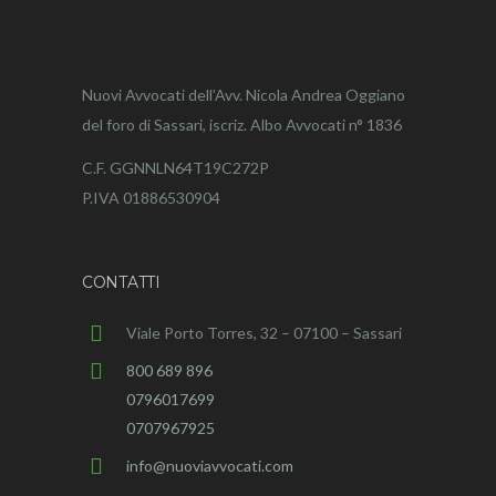
Nuovi Avvocati dell’Avv. Nicola Andrea Oggiano
del foro di Sassari, iscriz. Albo Avvocati n° 1836
C.F. GGNNLN64T19C272P
P.IVA 01886530904
CONTATTI
Viale Porto Torres, 32 – 07100 – Sassari
800 689 896
0796017699
0707967925
info@nuoviavvocati.com