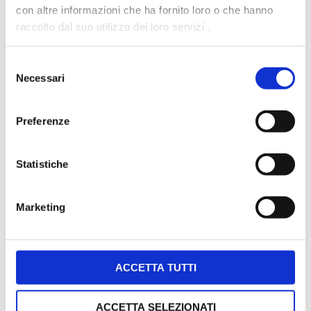
nel contratto scritto che noi
con altre informazioni che ha fornito loro o che hanno
stipuliamo sempre, verrà indicato
raccolto dal suo utilizzo dei loro servizi .
l’importo esatto che pagherai a
seconda dei differenti momenti in
Selezione
Necessari
del
cui si può concludere la causa. A
consenso
titolo di esempio: nella
Preferenze
Read more
Statistiche
Marketing
ACCETTA TUTTI
FORMULA PAGHI SE VINCI.
ACCETTA SELEZIONATI