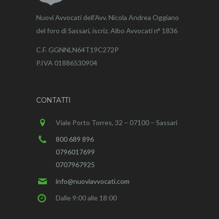
Nuovi Avvocati dell’Avv. Nicola Andrea Oggiano
del foro di Sassari, iscriz. Albo Avvocati n° 1836
C.F. GGNNLN64T19C272P
P.IVA 01886530904
CONTATTI
Viale Porto Torres, 32 – 07100 – Sassari
800 689 896
0796017699
0707967925
info@nuoviavvocati.com
Dalle 9:00 alle 18:00