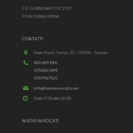
C.F. GGNNLN64T19C272P
P.IVA 01886530904
CONTATTI
Viale Porto Torres, 32 – 07100 – Sassari
800 689 896
0796017699
0707967925
info@nuoviavvocati.com
Dalle 9:00 alle 18:00
NUOVI AVVOCATI